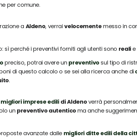
une per comune.
urazione a
Aldeno
, verrai
velocemente
messo in con
sì perché i preventivi forniti agli utenti sono
reali
o
preciso, potrai avere un
preventivo
sul tipo di ris
poni di questo calcolo o se sei alla ricerca anche di
c
uito
.
 migliori imprese edili
di Aldeno
verrà personalment
solo un
preventivo autentico
ma anche suggerimenti 
 proposte avanzate dalle
migliori ditte edili della cit