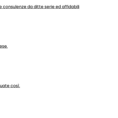
 consulenze da ditte serie ed affidabili
ese.
nuate così.