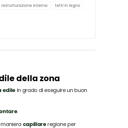
ristrutturazione interna
tetti in legno
dile della zona
 edile
in grado di eseguire un buon
rontare
.
in maniera
capillare
regione per