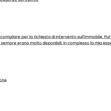
ompilare per la richiesta di intervento sull'immobile. P
n sempre erano molto disponibili. In complesso la mia espe
ione