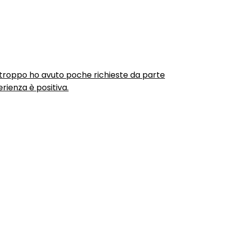
urtroppo ho avuto poche richieste da parte
rienza è positiva.