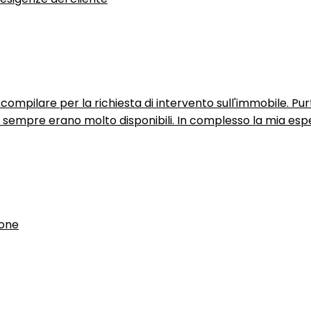
ompilare per la richiesta di intervento sull'immobile. P
n sempre erano molto disponibili. In complesso la mia espe
ione