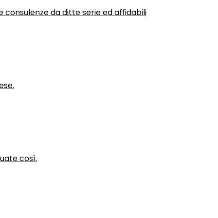
 consulenze da ditte serie ed affidabili
ese.
nuate così.