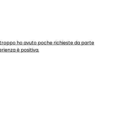
urtroppo ho avuto poche richieste da parte
rienza è positiva.