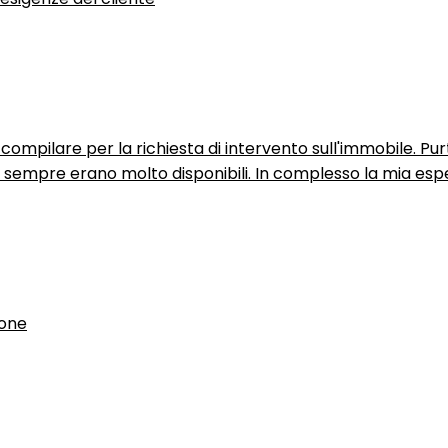
ompilare per la richiesta di intervento sull'immobile. P
n sempre erano molto disponibili. In complesso la mia espe
ione