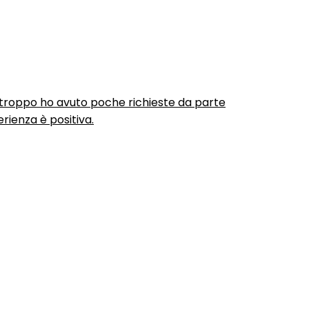
urtroppo ho avuto poche richieste da parte
rienza è positiva.