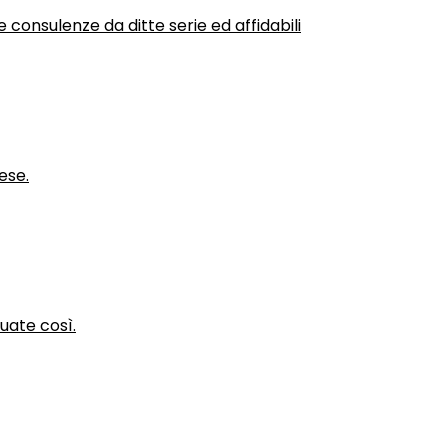
 consulenze da ditte serie ed affidabili
ese.
nuate così.