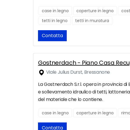
case in legno
coperture in legno
cost
tetti in legno
tetti in muratura
Contatta
Gostnerdach - Piano Casa Recu
Viale Julius Durst, Bressanone
La Gostnerdach S.r.l. opera in provincia di 
e sollevamento idraulico di tetti, lattoner
del materiale che lo contiene.
case in legno
coperture in legno
rim
Contatta