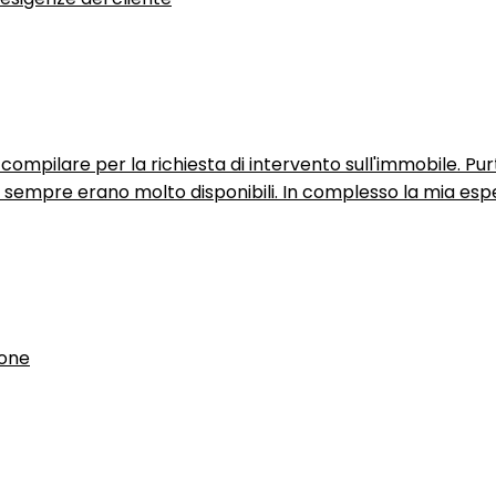
ompilare per la richiesta di intervento sull'immobile. P
n sempre erano molto disponibili. In complesso la mia espe
ione