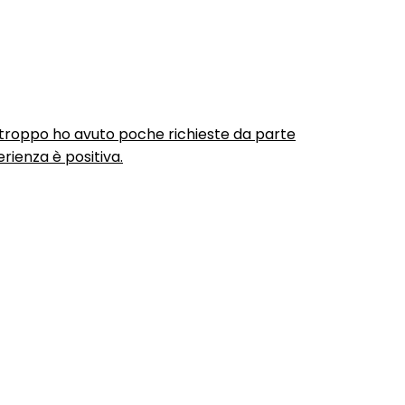
urtroppo ho avuto poche richieste da parte
rienza è positiva.