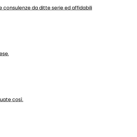
 consulenze da ditte serie ed affidabili
ese.
nuate così.