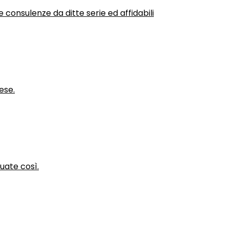
 consulenze da ditte serie ed affidabili
ese.
nuate così.