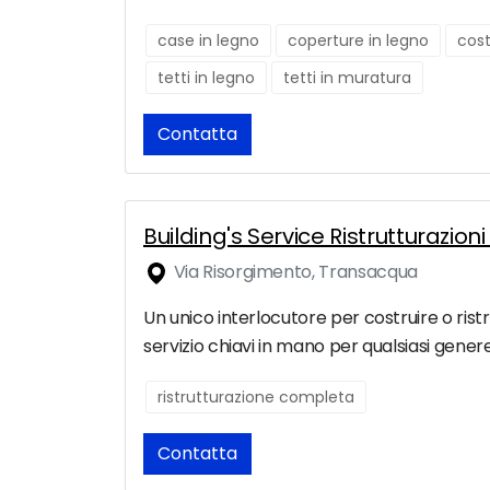
case in legno
coperture in legno
cost
tetti in legno
tetti in muratura
Contatta
Building's Service Ristrutturazion
Via Risorgimento, Transacqua
Un unico interlocutore per costruire o ristr
servizio chiavi in mano per qualsiasi gener
ristrutturazione completa
Contatta