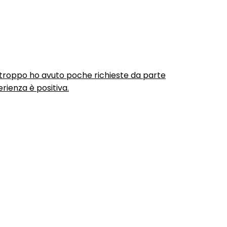
urtroppo ho avuto poche richieste da parte
rienza è positiva.