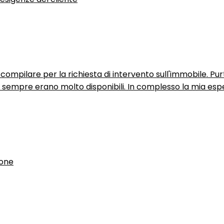
ompilare per la richiesta di intervento sull'immobile. P
n sempre erano molto disponibili. In complesso la mia espe
ione