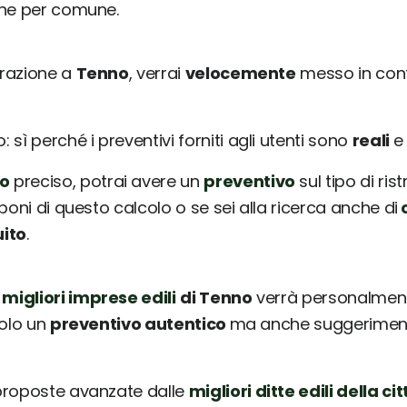
une per comune.
urazione a
Tenno
, verrai
velocemente
messo in cont
sì perché i preventivi forniti agli utenti sono
reali
o
preciso, potrai avere un
preventivo
sul tipo di ris
poni di questo calcolo o se sei alla ricerca anche di
c
uito
.
 migliori imprese edili
di Tenno
verrà personalment
solo un
preventivo autentico
ma anche suggerimenti 
 proposte avanzate dalle
migliori ditte edili della cit