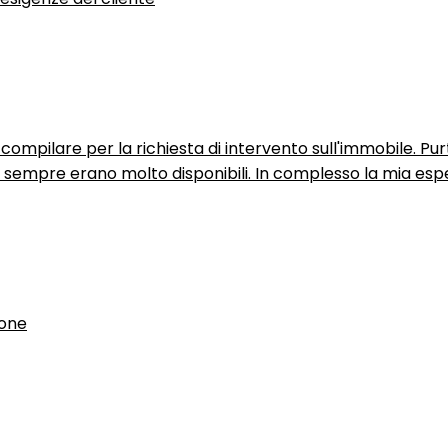
ompilare per la richiesta di intervento sull'immobile. P
n sempre erano molto disponibili. In complesso la mia espe
ione