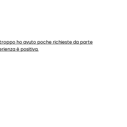
urtroppo ho avuto poche richieste da parte
rienza è positiva.