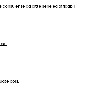
 consulenze da ditte serie ed affidabili
ese.
nuate così.