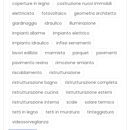
coperture in legno
costruzione nuovi immobili
elettricista
fotovoltaico
geometra architetto
giardinaggio
idraulico
illuminazione
impianti allarme
impianto elettrico
impianto idraulico
infissi serramenti
lavori edilizia
marmista
parquet
pavimenti
pavimento resina
rimozione amianto
riscaldamento
ristrutturazione
ristrutturazione bagno
ristrutturazione completa
ristrutturazione cucina
ristrutturazione esterni
ristrutturazione interna
scale
solare termico
tetti in legno
tetti in muratura
tinteggiatura
videosorveglianza