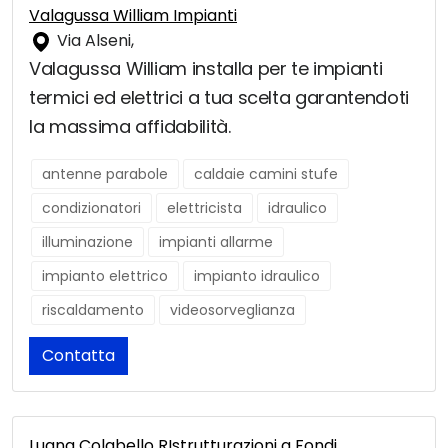
Valagussa William Impianti
Via Alseni,
Valagussa William installa per te impianti
termici ed elettrici a tua scelta garantendoti
la massima affidabilità.
antenne parabole
caldaie camini stufe
condizionatori
elettricista
idraulico
illuminazione
impianti allarme
impianto elettrico
impianto idraulico
riscaldamento
videosorveglianza
Contatta
Luana Colabello RIstrutturazioni a Fondi