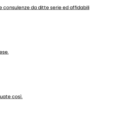
 consulenze da ditte serie ed affidabili
ese.
nuate così.