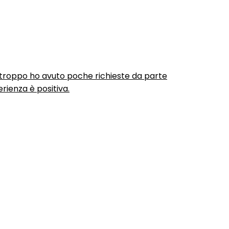
urtroppo ho avuto poche richieste da parte
rienza è positiva.