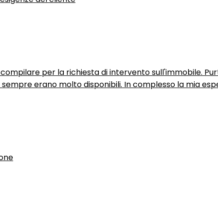
ompilare per la richiesta di intervento sull'immobile. P
n sempre erano molto disponibili. In complesso la mia espe
ione