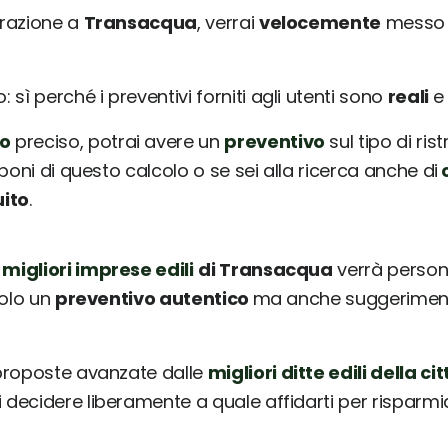
urazione a
Transacqua
, verrai
velocemente
messo i
sì perché i preventivi forniti agli utenti sono
reali
o
preciso, potrai avere un
preventivo
sul tipo di ris
poni di questo calcolo o se sei alla ricerca anche di
c
uito
.
 migliori imprese edili
di Transacqua
verrà person
solo un
preventivo autentico
ma anche suggerimenti 
 proposte avanzate dalle
migliori ditte edili della cit
ai decidere liberamente a quale affidarti per risparm