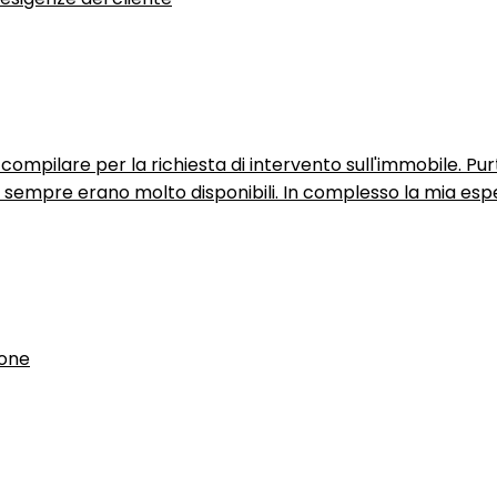
ompilare per la richiesta di intervento sull'immobile. P
n sempre erano molto disponibili. In complesso la mia espe
ione