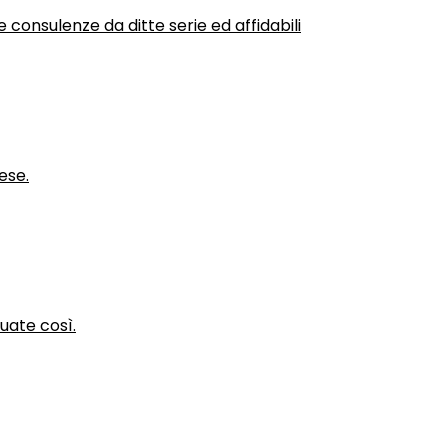
 consulenze da ditte serie ed affidabili
ese.
nuate così.