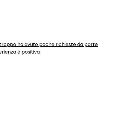
urtroppo ho avuto poche richieste da parte
rienza è positiva.