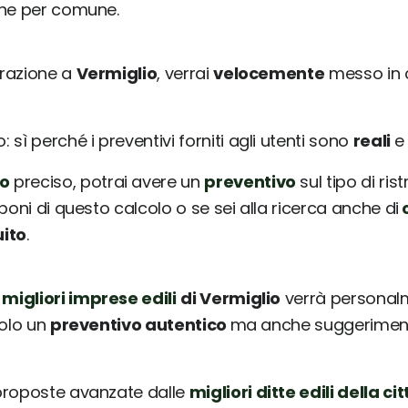
une per comune.
urazione a
Vermiglio
, verrai
velocemente
messo in 
sì perché i preventivi forniti agli utenti sono
reali
o
preciso, potrai avere un
preventivo
sul tipo di ris
poni di questo calcolo o se sei alla ricerca anche di
c
uito
.
 migliori imprese edili
di Vermiglio
verrà personalm
solo un
preventivo autentico
ma anche suggerimenti 
 proposte avanzate dalle
migliori ditte edili della cit