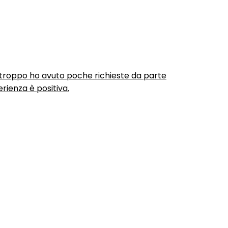
urtroppo ho avuto poche richieste da parte
rienza è positiva.