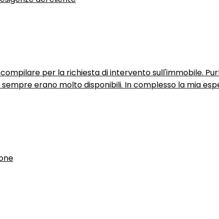
ompilare per la richiesta di intervento sull'immobile. P
n sempre erano molto disponibili. In complesso la mia espe
ione