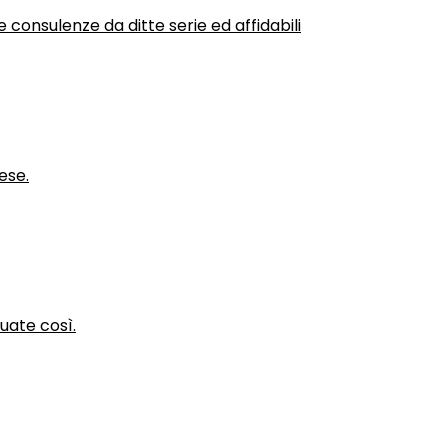
 consulenze da ditte serie ed affidabili
ese.
nuate così.