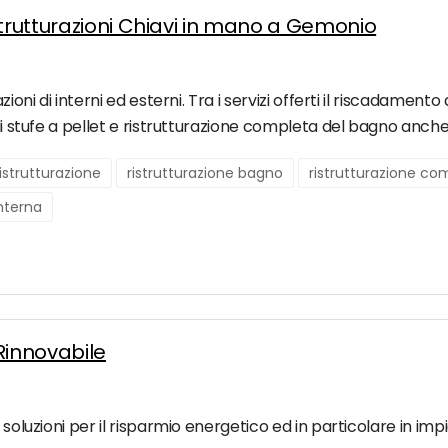
strutturazioni Chiavi in mano a Gemonio
azioni di interni ed esterni. Tra i servizi offerti il riscadam
 di stufe a pellet e ristrutturazione completa del bagno anche
ristrutturazione
ristrutturazione bagno
ristrutturazione co
interna
Rinnovabile
 soluzioni per il risparmio energetico ed in particolare in impi