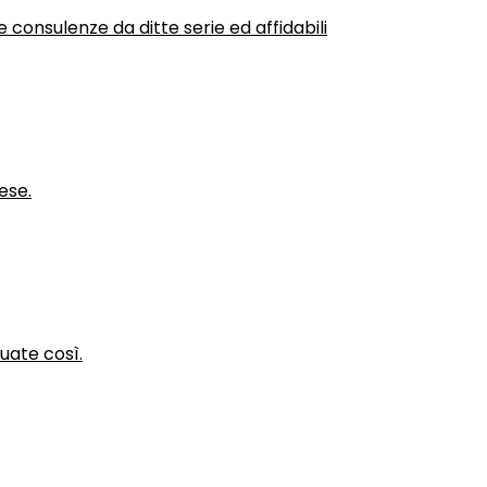
 consulenze da ditte serie ed affidabili
ese.
nuate così.