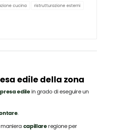
razione cucina
ristrutturazione esterni
resa edile della zona
presa edile
in grado di eseguire un
rontare
.
in maniera
capillare
regione per