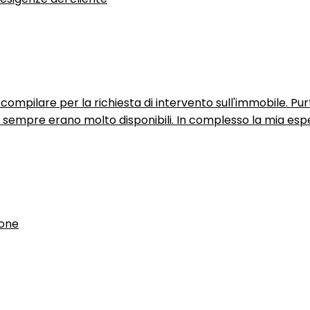
ompilare per la richiesta di intervento sull'immobile. P
n sempre erano molto disponibili. In complesso la mia espe
ione