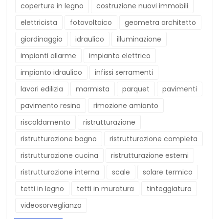
coperture in legno
costruzione nuovi immobili
elettricista
fotovoltaico
geometra architetto
giardinaggio
idraulico
illuminazione
impianti allarme
impianto elettrico
impianto idraulico
infissi serramenti
lavori edilizia
marmista
parquet
pavimenti
pavimento resina
rimozione amianto
riscaldamento
ristrutturazione
ristrutturazione bagno
ristrutturazione completa
ristrutturazione cucina
ristrutturazione esterni
ristrutturazione interna
scale
solare termico
tetti in legno
tetti in muratura
tinteggiatura
videosorveglianza