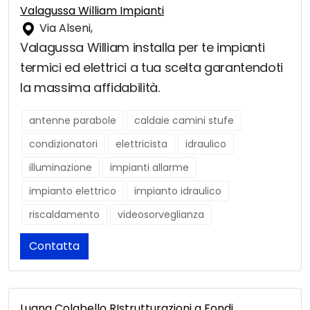
Valagussa William Impianti
Via Alseni,
Valagussa William installa per te impianti
termici ed elettrici a tua scelta garantendoti
la massima affidabilità.
antenne parabole
caldaie camini stufe
condizionatori
elettricista
idraulico
illuminazione
impianti allarme
impianto elettrico
impianto idraulico
riscaldamento
videosorveglianza
Contatta
Luana Colabello RIstrutturazioni a Fondi