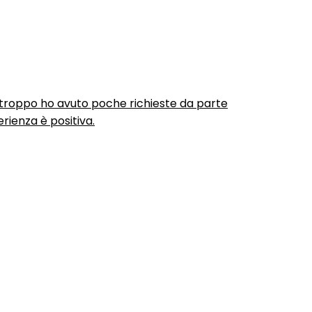
urtroppo ho avuto poche richieste da parte
rienza è positiva.