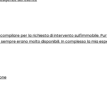
ompilare per la richiesta di intervento sull'immobile. P
n sempre erano molto disponibili. In complesso la mia espe
ione