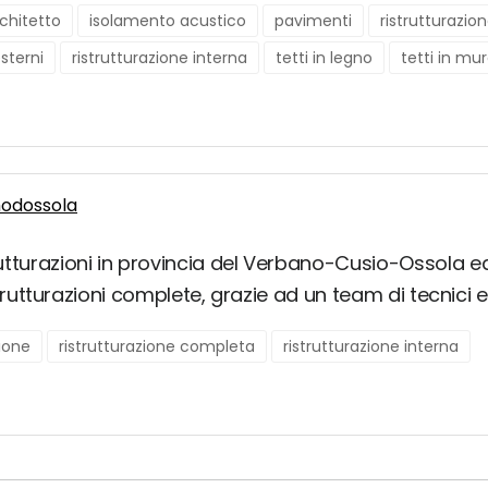
chitetto
isolamento acustico
pavimenti
ristrutturazi
esterni
ristrutturazione interna
tetti in legno
tetti in mu
modossola
rutturazioni in provincia del Verbano-Cusio-Ossola ed
ristrutturazioni complete, grazie ad un team di tecnici e 
zione
ristrutturazione completa
ristrutturazione interna