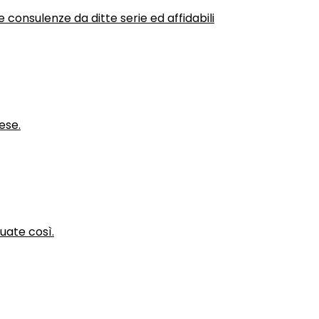
 consulenze da ditte serie ed affidabili
ese.
nuate così.