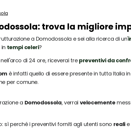
ola
odossola: trova la migliore imp
trutturazione a Domodossola e sei alla ricerca di un'
i
 in
tempi celeri
?
nell'arco di 24 ore, riceverai tre
preventivi da conf
com
è infatti quello di essere presente in tutta Italia 
une per comune.
urazione a
Domodossola
, verrai
velocemente
messo
sì perché i preventivi forniti agli utenti sono
reali