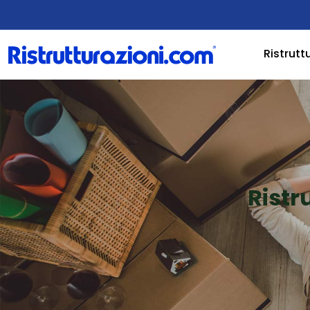
Ristrutt
Ristr