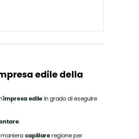
impresa edile della
n'
impresa edile
in grado di eseguire
rontare
.
in maniera
capillare
regione per