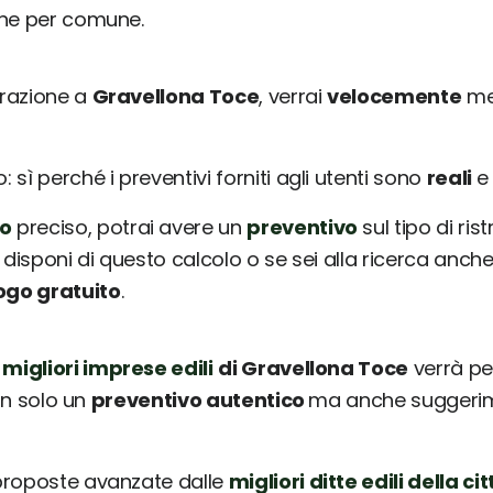
une per comune.
urazione a
Gravellona Toce
, verrai
velocemente
mes
sì perché i preventivi forniti agli utenti sono
reali
o
preciso, potrai avere un
preventivo
sul tipo di ris
 disponi di questo calcolo o se sei alla ricerca anche
ogo gratuito
.
 migliori imprese edili
di Gravellona Toce
verrà pe
non solo un
preventivo autentico
ma anche suggerimen
 proposte avanzate dalle
migliori ditte edili della cit