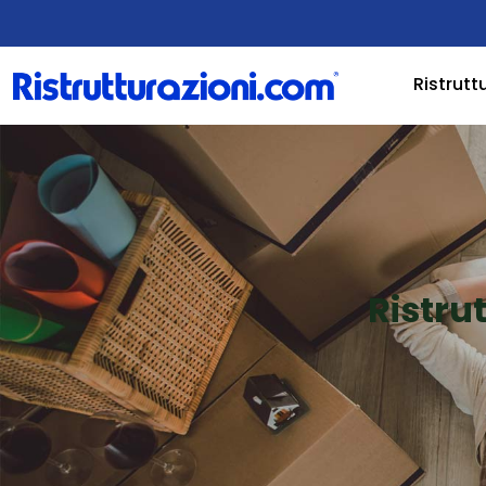
Ristrutt
Ristru