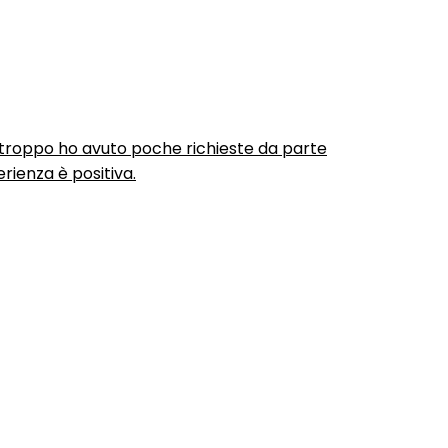
urtroppo ho avuto poche richieste da parte
rienza è positiva.