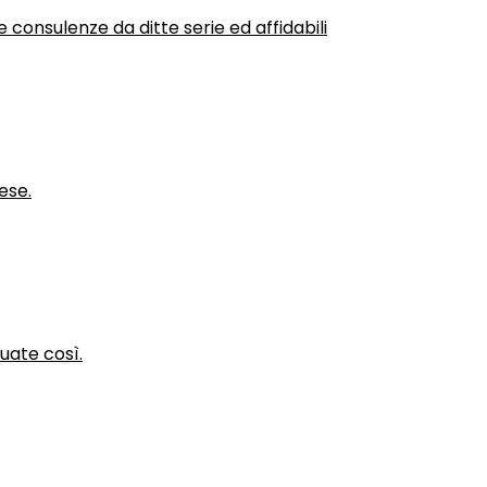
 consulenze da ditte serie ed affidabili
ese.
nuate così.