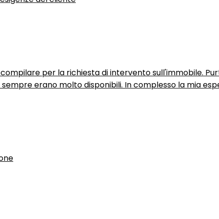
ompilare per la richiesta di intervento sull'immobile. P
n sempre erano molto disponibili. In complesso la mia espe
ione