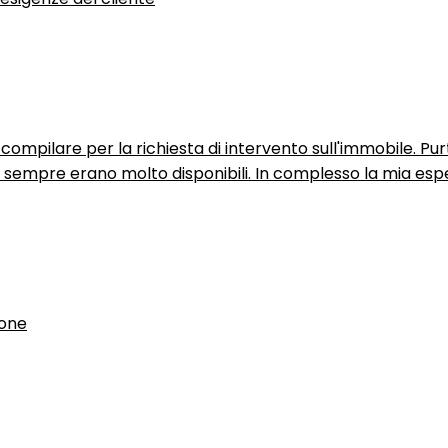
ompilare per la richiesta di intervento sull'immobile. P
n sempre erano molto disponibili. In complesso la mia espe
ione