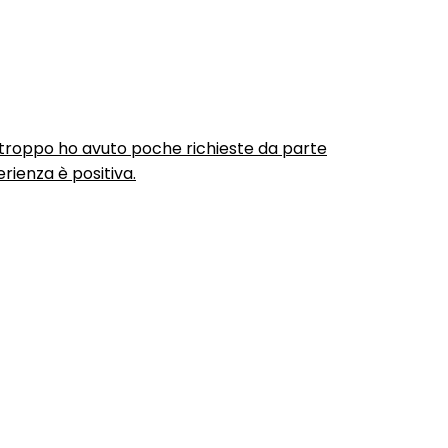
urtroppo ho avuto poche richieste da parte
rienza è positiva.