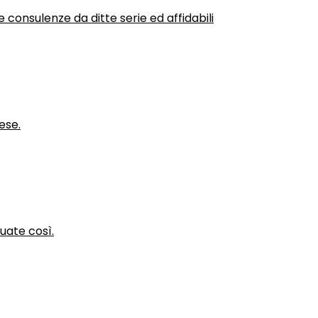
 consulenze da ditte serie ed affidabili
ese.
nuate così.