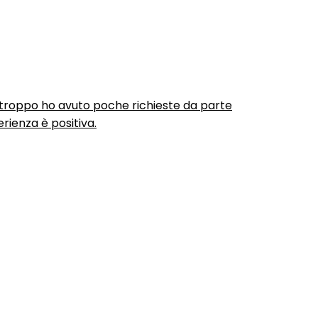
urtroppo ho avuto poche richieste da parte
rienza è positiva.