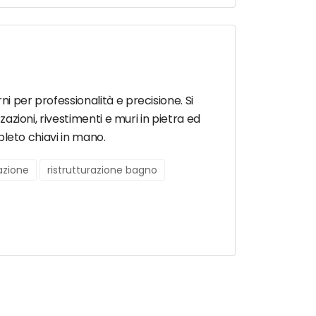
i per professionalità e precisione. Si
zazioni, rivestimenti e muri in pietra ed
mpleto chiavi in mano.
razione
ristrutturazione bagno