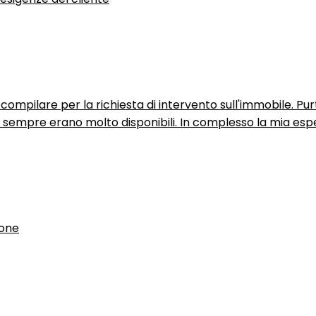
ompilare per la richiesta di intervento sull'immobile. P
n sempre erano molto disponibili. In complesso la mia espe
ione