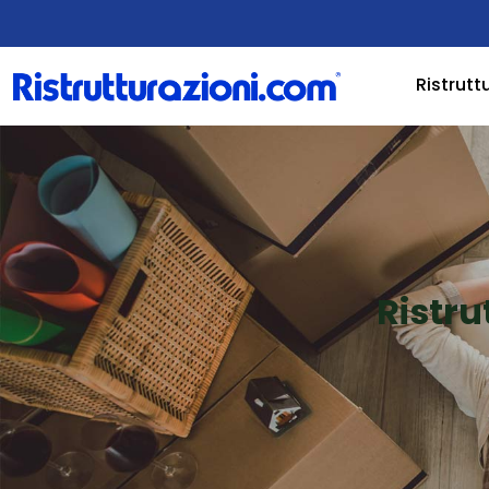
Ristrutt
Ristru