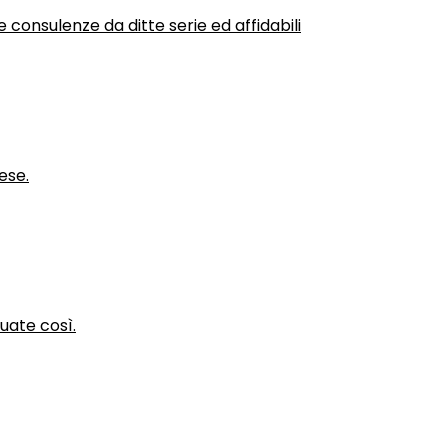
 consulenze da ditte serie ed affidabili
ese.
nuate così.