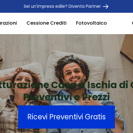
Sei un'impresa edile? Diventa Partner
urazioni
Cessione Crediti
Fotovoltaico
tturazione Casa a Ischia di
Preventivi e Prezzi
Ricevi Preventivi Gratis