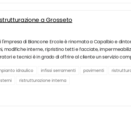
strutturazione a Grosseto
i l'impresa di Biancone Ercole è rinomata a Capalbio e dintorn
, modifiche interne, ripristino tetti e facciate, impermeabiliz
atori e tecnici è in grado di offrire al cliente un servizio co
mpianto idraulico
infissi serramenti
pavimenti
ristruttu
esterni
ristrutturazione interna