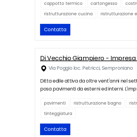
cappotto termico
cartongesso
costr
ristrutturazione cucina
ristrutturazione 
Contatta
Di Vecchio Giampiero - Impresa 
Via Poggio loc. Petricci, Semproniano
Ditta edile attiva da oltre vent'anni nel set
posa pavimenti da esterni ed interni. L'impre
pavimenti
ristrutturazione bagno
ris
tinteggiatura
Contatta