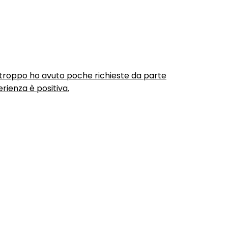
urtroppo ho avuto poche richieste da parte
rienza è positiva.