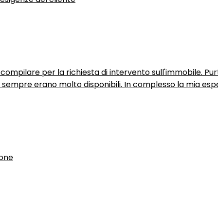
ompilare per la richiesta di intervento sull'immobile. P
n sempre erano molto disponibili. In complesso la mia espe
ione