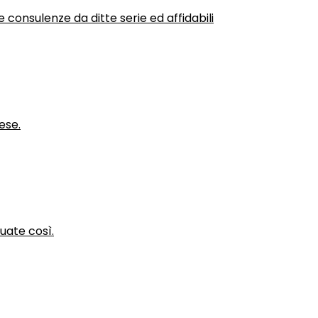
 consulenze da ditte serie ed affidabili
ese.
nuate così.