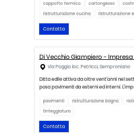
cappotto termico
cartongesso
costr
ristrutturazione cucina
ristrutturazione 
Contatta
Di Vecchio Giampiero - Impresa 
Via Poggio loc. Petricci, Semproniano
Ditta edile attiva da oltre vent'anni nel set
posa pavimenti da esterni ed interni. L'impre
pavimenti
ristrutturazione bagno
ris
tinteggiatura
Contatta