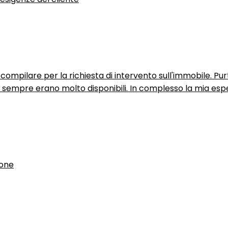
ompilare per la richiesta di intervento sull'immobile. P
n sempre erano molto disponibili. In complesso la mia espe
ione