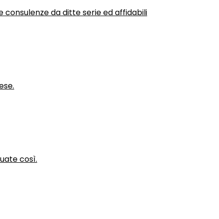
 consulenze da ditte serie ed affidabili
ese.
nuate così.