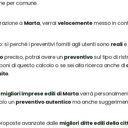
une per comune.
urazione a
Marta
, verrai
velocemente
messo in cont
sì perché i preventivi forniti agli utenti sono
reali
o
preciso, potrai avere un
preventivo
sul tipo di ris
poni di questo calcolo o se sei alla ricerca anche di
c
uito
.
 migliori imprese edili
di Marta
verrà personalmente
solo un
preventivo autentico
ma anche suggerimenti 
 proposte avanzate dalle
migliori ditte edili della cit