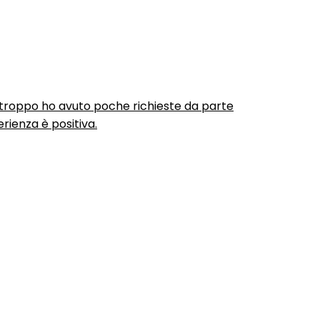
urtroppo ho avuto poche richieste da parte
rienza è positiva.