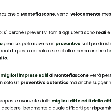
urazione a
Montefiascone
, verrai
velocemente
mess
sì perché i preventivi forniti agli utenti sono
reali
o
preciso, potrai avere un
preventivo
sul tipo di ris
poni di questo calcolo o se sei alla ricerca anche di
c
uito
.
 migliori imprese edili
di Montefiascone
verrà per
non solo un
preventivo autentico
ma anche suggerimen
 proposte avanzate dalle
migliori ditte edili della cit
ai decidere liberamente a quale affidarti per risparm