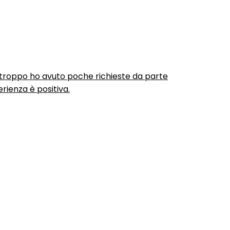
urtroppo ho avuto poche richieste da parte
rienza è positiva.