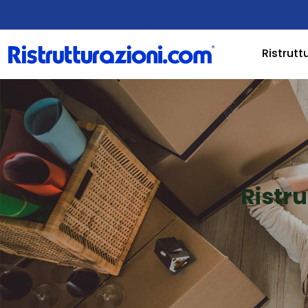
Ristrutt
Ristr