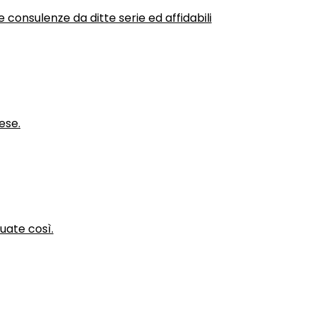
 consulenze da ditte serie ed affidabili
ese.
nuate così.