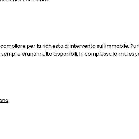
ompilare per la richiesta di intervento sull'immobile. P
n sempre erano molto disponibili. In complesso la mia espe
ione