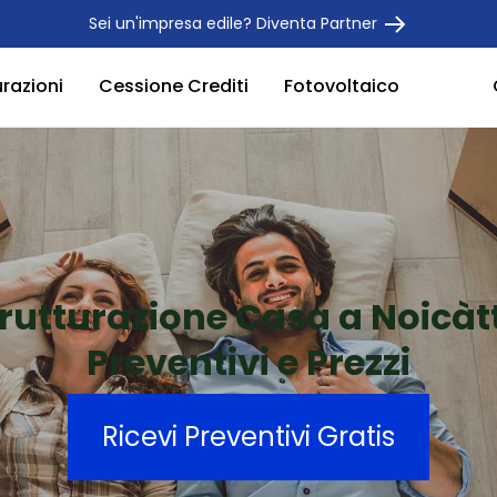
Sei un'impresa edile? Diventa Partner
urazioni
Cessione Crediti
Fotovoltaico
trutturazione Casa a Noicàt
Preventivi e Prezzi
Ricevi Preventivi Gratis