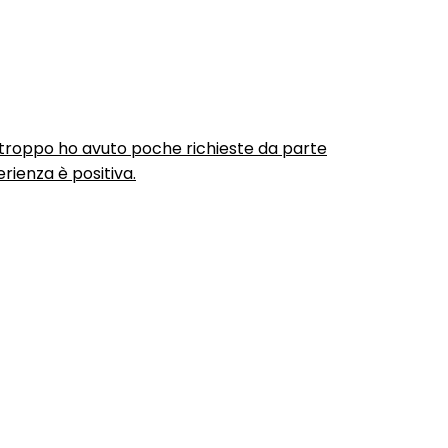
urtroppo ho avuto poche richieste da parte
rienza è positiva.