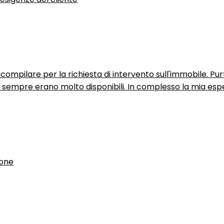
ompilare per la richiesta di intervento sull'immobile. P
n sempre erano molto disponibili. In complesso la mia espe
ione