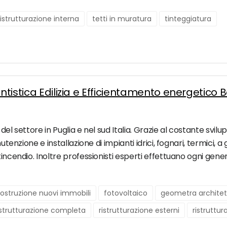
ristrutturazione interna
tetti in muratura
tinteggiatura
ntistica Edilizia e Efficientamento energetico B
el settore in Puglia e nel sud Italia. Grazie al costante svilup
nutenzione e installazione di impianti idrici, fognari, termici
incendio. Inoltre professionisti esperti effettuano ogni gener
ostruzione nuovi immobili
fotovoltaico
geometra architet
istrutturazione completa
ristrutturazione esterni
ristruttur