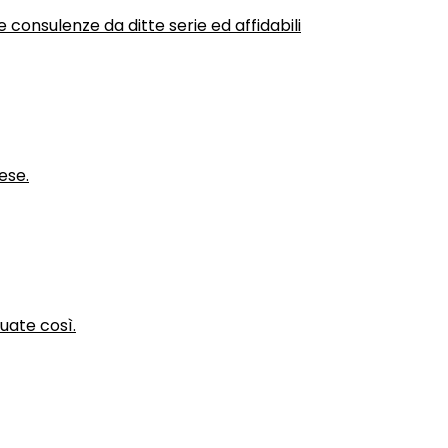
 consulenze da ditte serie ed affidabili
ese.
nuate così.