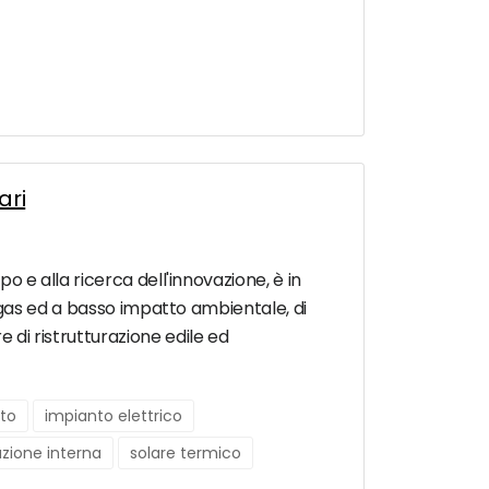
ari
po e alla ricerca dell'innovazione, è in
, a gas ed a basso impatto ambientale, di
e di ristrutturazione edile ed
to
impianto elettrico
azione interna
solare termico