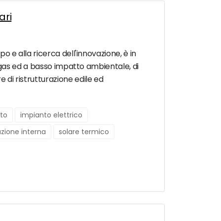
ari
po e alla ricerca dell'innovazione, è in
, a gas ed a basso impatto ambientale, di
e di ristrutturazione edile ed
to
impianto elettrico
azione interna
solare termico