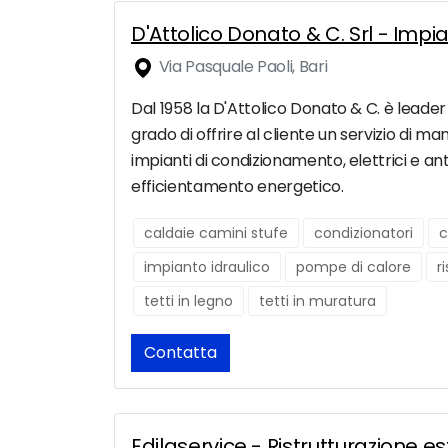
D'Attolico Donato & C. Srl - Impia
Via Pasquale Paoli, Bari
Dal 1958 la D'Attolico Donato & C. è leader d
grado di offrire al cliente un servizio di ma
impianti di condizionamento, elettrici e ant
efficientamento energetico.
caldaie camini stufe
condizionatori
c
impianto idraulico
pompe di calore
r
tetti in legno
tetti in muratura
Contatta
Edilaservice - Ristrutturazione es