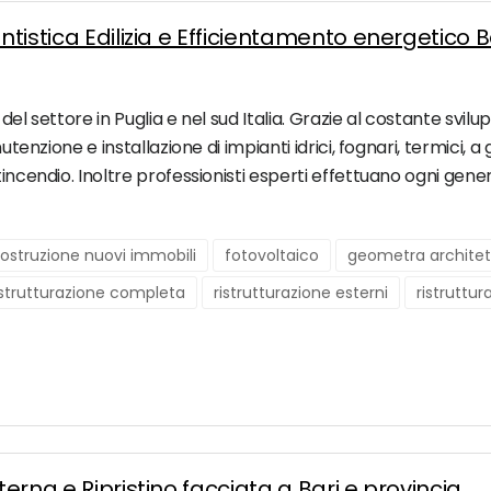
ntistica Edilizia e Efficientamento energetico B
el settore in Puglia e nel sud Italia. Grazie al costante svilup
nutenzione e installazione di impianti idrici, fognari, termici
incendio. Inoltre professionisti esperti effettuano ogni gener
ostruzione nuovi immobili
fotovoltaico
geometra architet
istrutturazione completa
ristrutturazione esterni
ristruttur
terna e Ripristino facciata a Bari e provincia