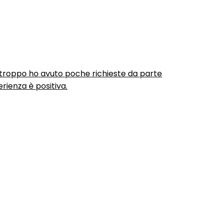
urtroppo ho avuto poche richieste da parte
rienza è positiva.