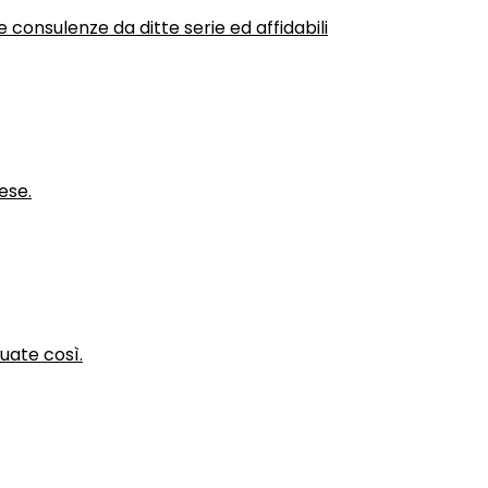
 consulenze da ditte serie ed affidabili
ese.
nuate così.