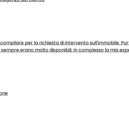
ompilare per la richiesta di intervento sull'immobile. P
n sempre erano molto disponibili. In complesso la mia espe
ione