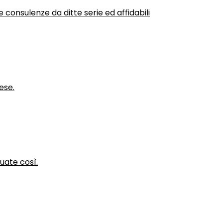
 consulenze da ditte serie ed affidabili
ese.
nuate così.