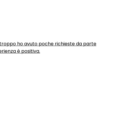
urtroppo ho avuto poche richieste da parte
rienza è positiva.