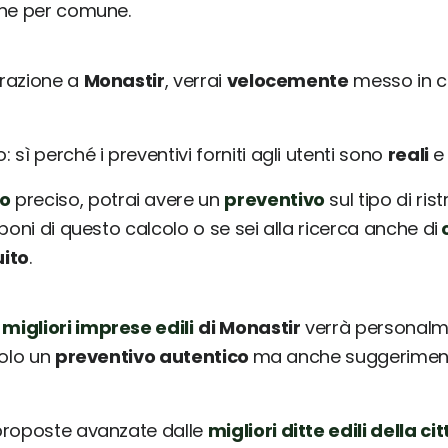
une per comune.
urazione a
Monastir
, verrai
velocemente
messo in c
sì perché i preventivi forniti agli utenti sono
reali
o
preciso, potrai avere un
preventivo
sul tipo di ris
poni di questo calcolo o se sei alla ricerca anche di
c
uito
.
 migliori imprese edili
di Monastir
verrà personalme
solo un
preventivo autentico
ma anche suggerimenti 
 proposte avanzate dalle
migliori ditte edili della cit