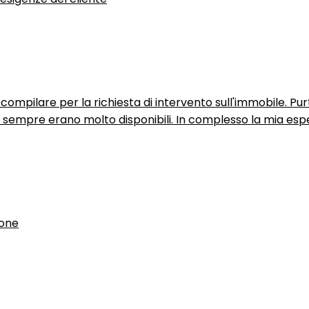
ompilare per la richiesta di intervento sull'immobile. P
n sempre erano molto disponibili. In complesso la mia espe
ione