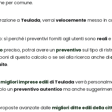
une per comune.
urazione a
Teulada
, verrai
velocemente
messo in c
sì perché i preventivi forniti agli utenti sono
reali
o
preciso, potrai avere un
preventivo
sul tipo di ris
poni di questo calcolo o se sei alla ricerca anche di
c
uito
.
 migliori imprese edili
di Teulada
verrà personalme
solo un
preventivo autentico
ma anche suggerimenti 
 proposte avanzate dalle
migliori ditte edili della cit