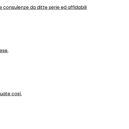
 consulenze da ditte serie ed affidabili
ese.
nuate così.