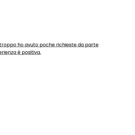
urtroppo ho avuto poche richieste da parte
rienza è positiva.