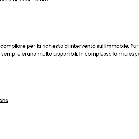
ompilare per la richiesta di intervento sull'immobile. P
n sempre erano molto disponibili. In complesso la mia espe
ione