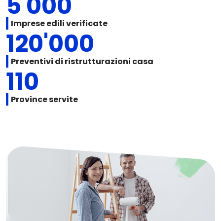
5'000
Imprese edili verificate
120'000
Preventivi di ristrutturazioni casa
110
Province servite