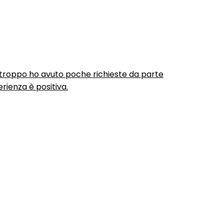
urtroppo ho avuto poche richieste da parte
rienza è positiva.