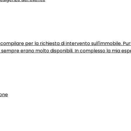
ompilare per la richiesta di intervento sull'immobile. P
n sempre erano molto disponibili. In complesso la mia espe
ione