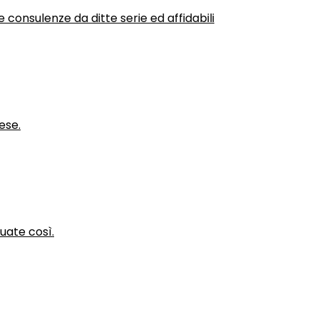
 consulenze da ditte serie ed affidabili
ese.
nuate così.