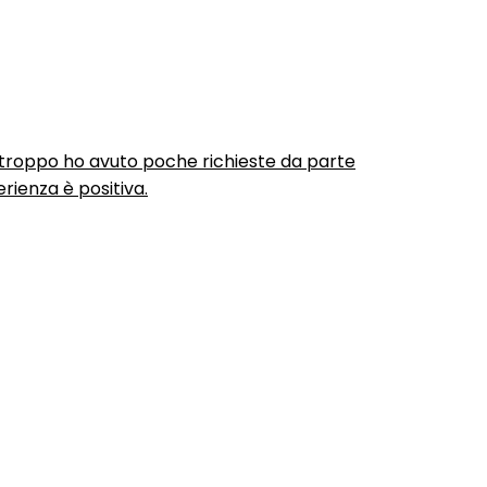
urtroppo ho avuto poche richieste da parte
rienza è positiva.