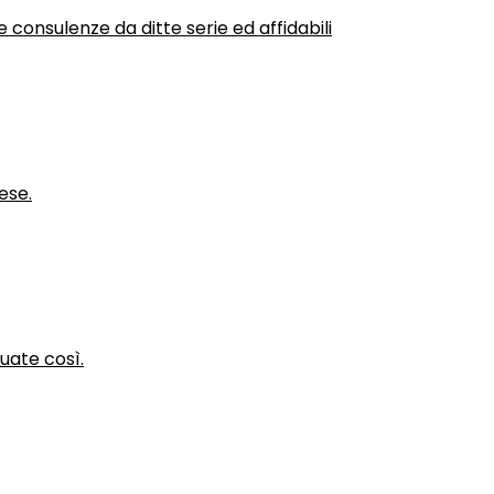
 consulenze da ditte serie ed affidabili
ese.
nuate così.