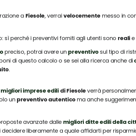
urazione a
Fiesole
, verrai
velocemente
messo in con
sì perché i preventivi forniti agli utenti sono
reali
o
preciso, potrai avere un
preventivo
sul tipo di ris
poni di questo calcolo o se sei alla ricerca anche di
c
uito
.
 migliori imprese edili
di Fiesole
verrà personalment
solo un
preventivo autentico
ma anche suggerimenti 
 proposte avanzate dalle
migliori ditte edili della cit
ai decidere liberamente a quale affidarti per risparm