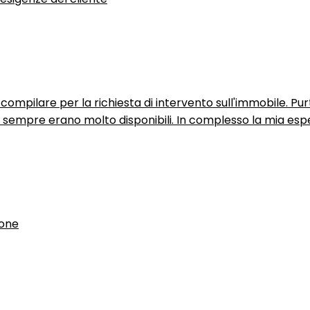
ompilare per la richiesta di intervento sull'immobile. P
n sempre erano molto disponibili. In complesso la mia espe
ione