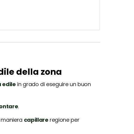
dile della zona
 edile
in grado di eseguire un buon
rontare
.
in maniera
capillare
regione per