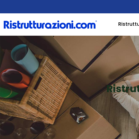
Ristrutt
Ristru