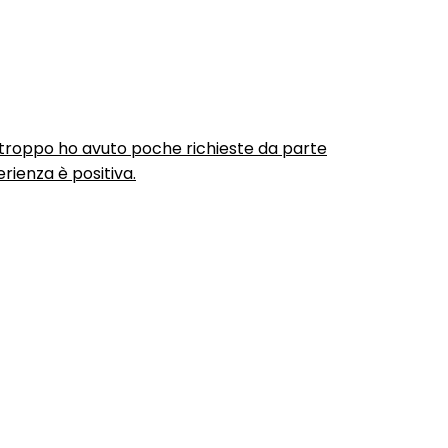
urtroppo ho avuto poche richieste da parte
rienza è positiva.