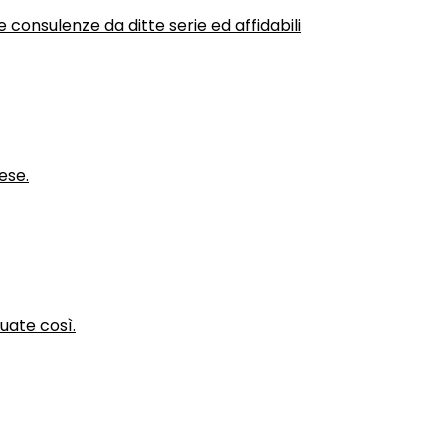
 consulenze da ditte serie ed affidabili
ese.
nuate così.