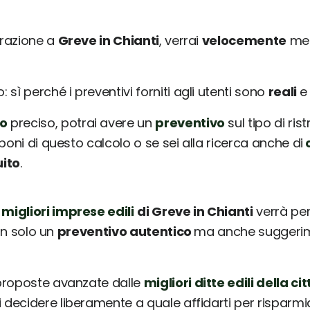
urazione a
Greve in Chianti
, verrai
velocemente
mes
sì perché i preventivi forniti agli utenti sono
reali
o
preciso, potrai avere un
preventivo
sul tipo di ris
poni di questo calcolo o se sei alla ricerca anche di
c
uito
.
 migliori imprese edili
di Greve in Chianti
verrà per
non solo un
preventivo autentico
ma anche suggerimen
 proposte avanzate dalle
migliori ditte edili della cit
ai decidere liberamente a quale affidarti per risparm