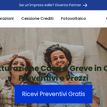
Sei un'impresa edile? Diventa Partner
urazioni
Cessione Crediti
Fotovoltaico
tturazione Casa a Greve in 
Preventivi e Prezzi
Ricevi Preventivi Gratis