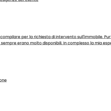
ompilare per la richiesta di intervento sull'immobile. P
n sempre erano molto disponibili. In complesso la mia espe
ione