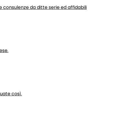
 consulenze da ditte serie ed affidabili
ese.
nuate così.