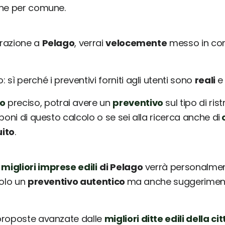
une per comune.
urazione a
Pelago
, verrai
velocemente
messo in con
sì perché i preventivi forniti agli utenti sono
reali
o
preciso, potrai avere un
preventivo
sul tipo di ris
poni di questo calcolo o se sei alla ricerca anche di
c
uito
.
 migliori imprese edili
di Pelago
verrà personalment
solo un
preventivo autentico
ma anche suggerimenti 
 proposte avanzate dalle
migliori ditte edili della cit