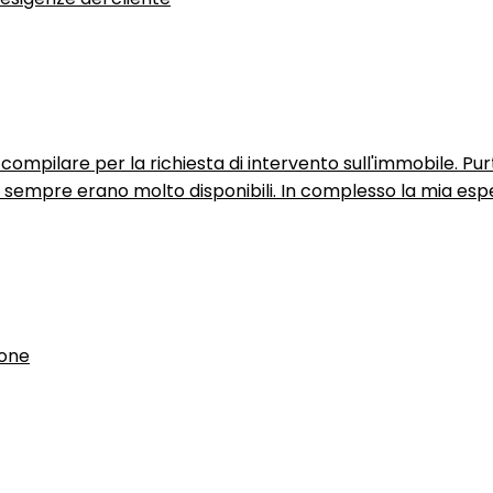
ompilare per la richiesta di intervento sull'immobile. P
n sempre erano molto disponibili. In complesso la mia espe
ione