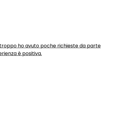
urtroppo ho avuto poche richieste da parte
rienza è positiva.