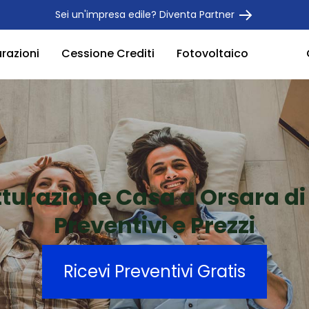
Sei un'impresa edile? Diventa Partner
urazioni
Cessione Crediti
Fotovoltaico
tturazione Casa a Orsara di
Preventivi e Prezzi
Ricevi Preventivi Gratis