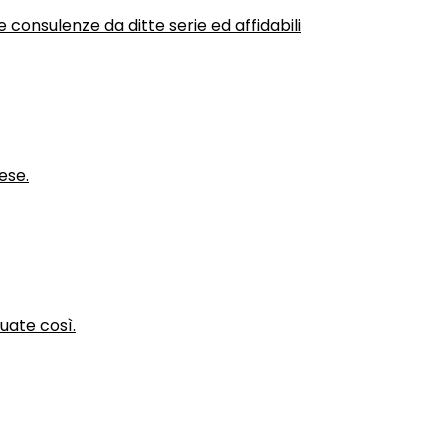
 consulenze da ditte serie ed affidabili
ese.
nuate così.