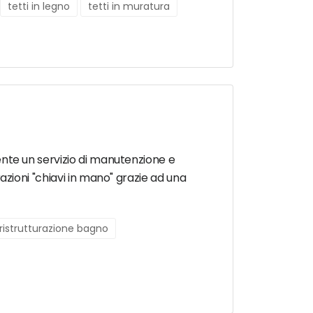
tetti in legno
tetti in muratura
liente un servizio di manutenzione e
urazioni "chiavi in mano" grazie ad una
ristrutturazione bagno