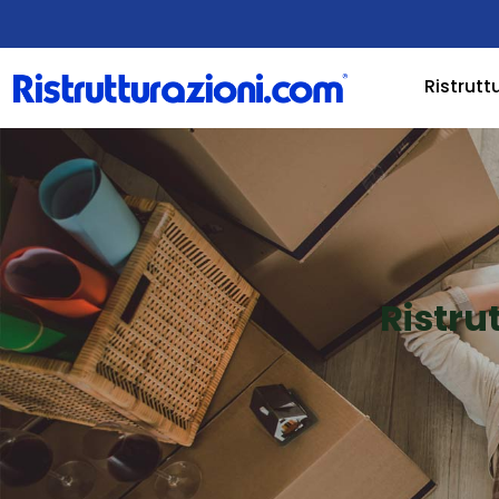
Ristrutt
Ristru