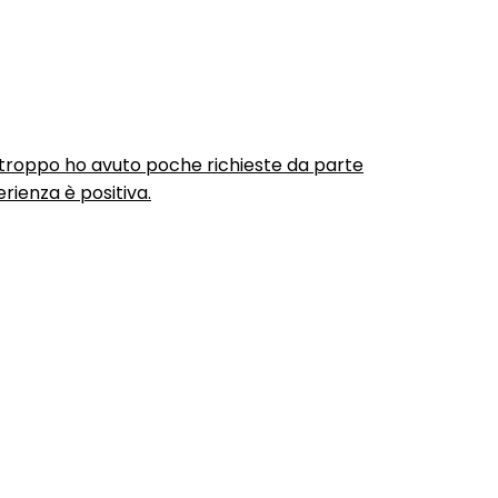
urtroppo ho avuto poche richieste da parte
rienza è positiva.