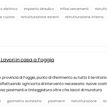
o elettrico
impianto idraulico
infissi serramenti
ristrut
ne cucina
ristrutturazione esterni
ristrutturazione interna
 Lavori in casa a Foggia
rovincia di Foggia, punto di riferimento su tutto il territorio
° effettuando ogni sorta di intervento necessario: nuove costruz
osa pavimenti e tinteggiatura oltre che lavori di muratura.
i
geometra architetto
pavimenti
ristrutturazione
ri