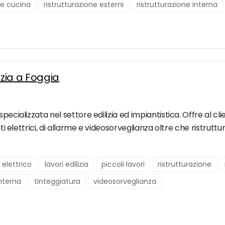
ne cucina
ristrutturazione esterni
ristrutturazione interna
lizia a Foggia
pecializzata nel settore edilizia ed impiantistica. Offre al c
nti elettrici, di allarme e videosorveglianza oltre che ristrutt
elettrico
lavori edilizia
piccoli lavori
ristrutturazione
interna
tinteggiatura
videosorveglianza