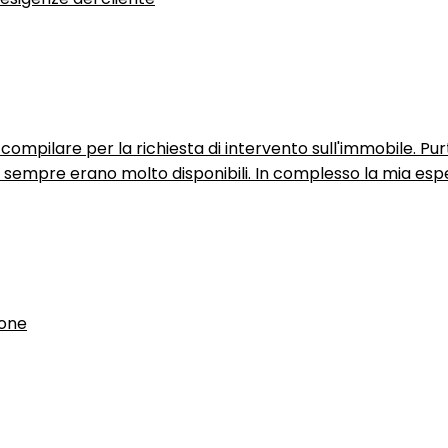
ompilare per la richiesta di intervento sull'immobile. P
n sempre erano molto disponibili. In complesso la mia espe
ione