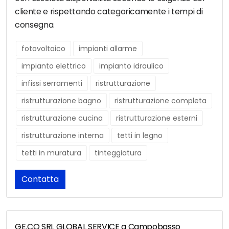
cliente e rispettando categoricamente i tempi di
consegna.
fotovoltaico
impianti allarme
impianto elettrico
impianto idraulico
infissi serramenti
ristrutturazione
ristrutturazione bagno
ristrutturazione completa
ristrutturazione cucina
ristrutturazione esterni
ristrutturazione interna
tetti in legno
tetti in muratura
tinteggiatura
Contatta
GE.CO SRL GLOBAL SERVICE a Campobasso