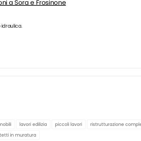
ioni a Sora e Frosinone
 idraulica.
obili
lavori edilizia
piccoli lavori
ristrutturazione compl
tetti in muratura