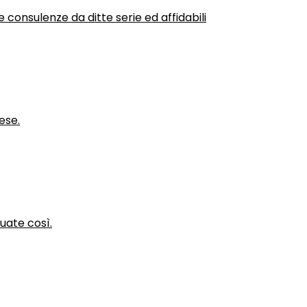
 consulenze da ditte serie ed affidabili
ese.
nuate così.