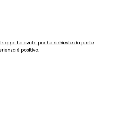
urtroppo ho avuto poche richieste da parte
rienza è positiva.