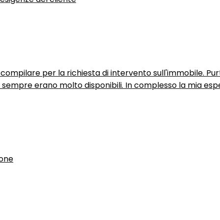
ompilare per la richiesta di intervento sull'immobile. P
n sempre erano molto disponibili. In complesso la mia espe
ione