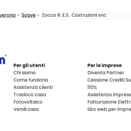
 verona
Soave
Zocco R .E.S . Costruzioni snc
Per gli utenti
Per le imprese
Chi siamo
Diventa Partner
Come funziona
Cessione Crediti 
Assistenza clienti
110%
Trasloco casa
Assistenza impres
Fotovoltaico
Fatturazione Elett
Vendi casa
Sito web per impres