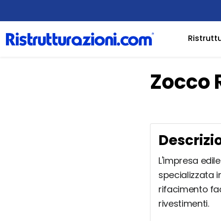
Ristrutt
Zocco R
Descrizi
L'impresa edile
specializzata i
rifacimento fac
rivestimenti.