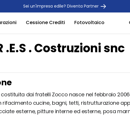
Sei un'impresa edile? Diventa Partner
urazioni
Cessione Crediti
Fotovoltaico
 .E.S . Costruzioni snc
one
 costituita dai fratelli Zocco nasce nel febbraio 2006
n rifacimento cucine, bagni, tetti, ristrutturazione a
ciate esterne, pitture interne ed esterne, posa marm