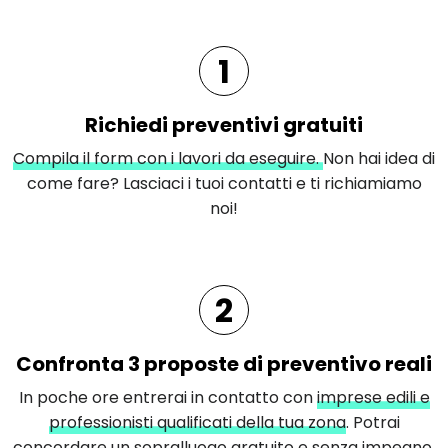
1
Richiedi preventivi gratuiti
Compila il form con i lavori da eseguire.
Non hai idea di
come fare? Lasciaci i tuoi contatti e ti richiamiamo
noi!
2
Confronta 3 proposte di preventivo reali
In poche ore entrerai in contatto con
imprese edili e
professionisti qualificati della tua zona
. Potrai
concordare un sopralluogo gratuito e senza impegno,