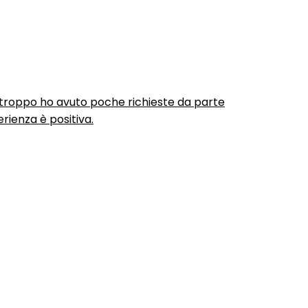
urtroppo ho avuto poche richieste da parte
rienza è positiva.