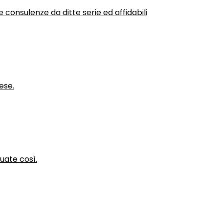
 consulenze da ditte serie ed affidabili
ese.
nuate così.