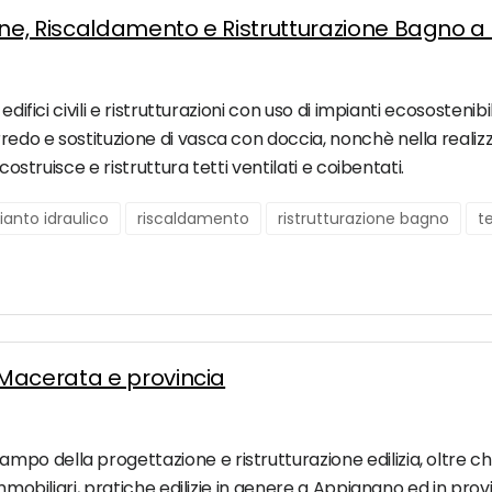
ione, Riscaldamento e Ristrutturazione Bagno 
edifici civili e ristrutturazioni con uso di impianti ecososteni
edo e sostituzione di vasca con doccia, nonchè nella realizz
costruisce e ristruttura tetti ventilati e coibentati.
ianto idraulico
riscaldamento
ristrutturazione bagno
te
 Macerata e provincia
o della progettazione e ristrutturazione edilizia, oltre che
immobiliari, pratiche edilizie in genere a Appignano ed in pro