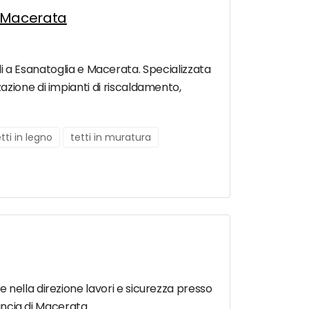
a Macerata
bili a Esanatoglia e Macerata. Specializzata
azione di impianti di riscaldamento,
tti in legno
tetti in muratura
 nella direzione lavori e sicurezza presso
vincia di Macerata.