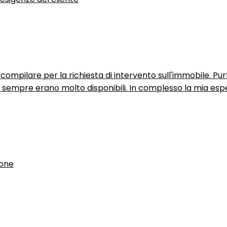
ompilare per la richiesta di intervento sull'immobile. P
n sempre erano molto disponibili. In complesso la mia espe
ione