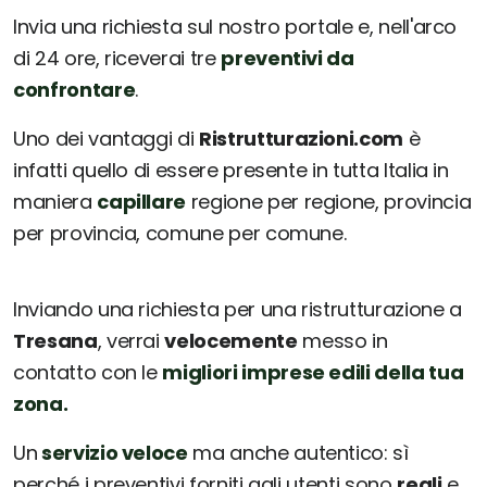
Invia una richiesta sul nostro portale e, nell'arco
di 24 ore, riceverai tre
preventivi da
confrontare
.
Uno dei vantaggi di
Ristrutturazioni.com
è
infatti quello di essere presente in tutta Italia in
maniera
capillare
regione per regione, provincia
per provincia, comune per comune.
Inviando una richiesta per una ristrutturazione a
Tresana
, verrai
velocemente
messo in
contatto con le
migliori imprese edili della tua
zona.
Un
servizio veloce
ma anche autentico: sì
perché i preventivi forniti agli utenti sono
reali
e