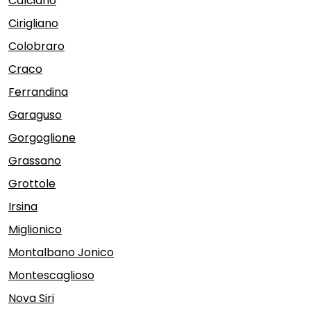
Calciano
Cirigliano
Colobraro
Craco
Ferrandina
Garaguso
Gorgoglione
Grassano
Grottole
Irsina
Miglionico
Montalbano Jonico
Montescaglioso
Nova Siri