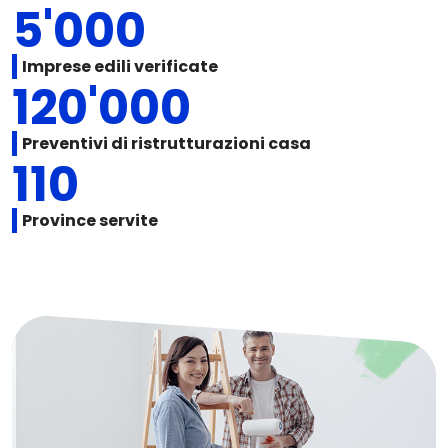
5'000
Imprese edili verificate
120'000
Preventivi di ristrutturazioni casa
110
Province servite