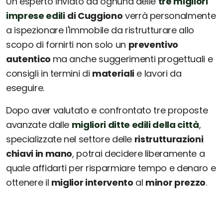
Un esperto inviato da ognuna delle
tre migliori
imprese edili
di Cuggiono
verrà personalmente
a ispezionare l'immobile da ristrutturare allo
scopo di fornirti non solo un
preventivo
autentico
ma anche suggerimenti progettuali e
consigli in termini di
materiali
e lavori da
eseguire.
Dopo aver valutato e confrontato tre proposte
avanzate dalle
migliori ditte edili della città
,
specializzate nel settore delle
ristrutturazioni
chiavi in mano
, potrai decidere liberamente a
quale affidarti per risparmiare tempo e denaro e
ottenere il
miglior intervento
al
minor prezzo
.