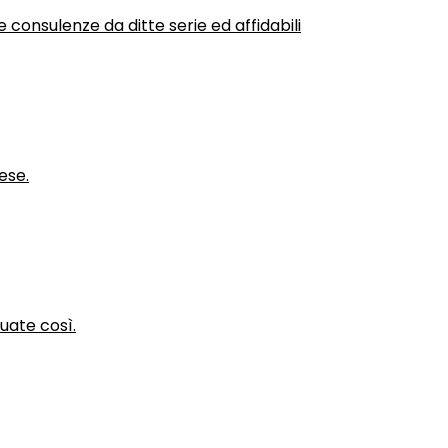
 consulenze da ditte serie ed affidabili
ese.
nuate così.