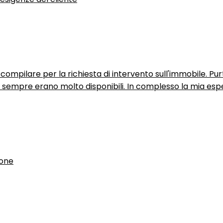
ompilare per la richiesta di intervento sull'immobile. P
n sempre erano molto disponibili. In complesso la mia espe
ione