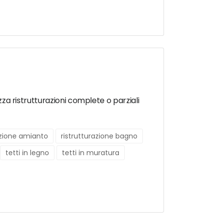
zza ristrutturazioni complete o parziali
zione amianto
ristrutturazione bagno
tetti in legno
tetti in muratura