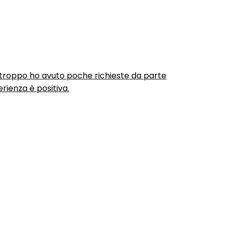
urtroppo ho avuto poche richieste da parte
rienza è positiva.