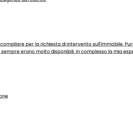
ompilare per la richiesta di intervento sull'immobile. P
n sempre erano molto disponibili. In complesso la mia espe
ione