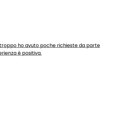
urtroppo ho avuto poche richieste da parte
rienza è positiva.