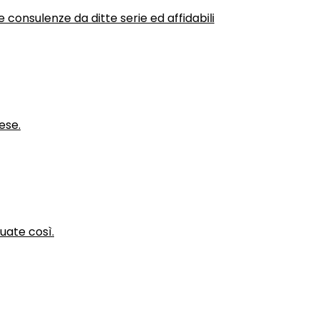
 consulenze da ditte serie ed affidabili
ese.
nuate così.