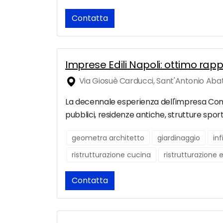
Contatta
Imprese Edili Napoli: ottimo rap
Via Giosuè Carducci, Sant'Antonio Aba
La decennale esperienza dell'impresa Comen 
pubblici, residenze antiche, strutture sport
geometra architetto
giardinaggio
inf
ristrutturazione cucina
ristrutturazione 
Contatta