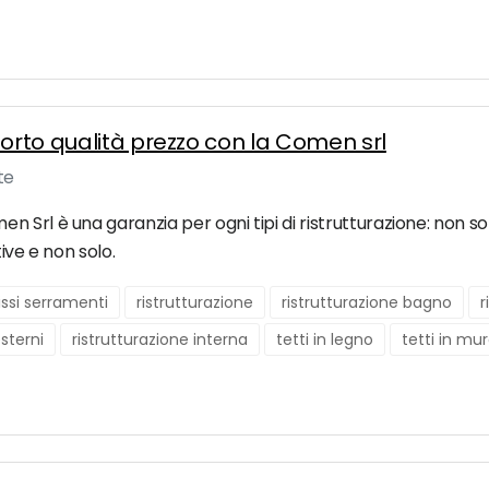
porto qualità prezzo con la Comen srl
te
Srl è una garanzia per ogni tipi di ristrutturazione: non sol
ive e non solo.
issi serramenti
ristrutturazione
ristrutturazione bagno
r
esterni
ristrutturazione interna
tetti in legno
tetti in mu