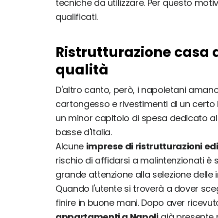
tecniche da utilizzare. Per questo mot
qualificati.
Ristrutturazione casa 
qualità
D'altro canto, però, i napoletani ama
cartongesso e rivestimenti di un certo 
un minor capitolo di spesa dedicato a
basse d'Italia.
Alcune
imprese di ristrutturazioni edi
rischio di affidarsi a malintenzionati 
grande attenzione alla selezione delle 
Quando l'utente si troverà a dover sceg
finire in buone mani. Dopo aver ricevuto
appartamenti a Napoli
già presente 