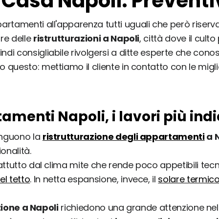
 Casa Napoli: Preventiv
rtamenti all'apparenza tutti uguali che però riserv
ore delle
ristrutturazioni a Napoli
, città dove il cult
ndi consigliabile rivolgersi a ditte esperte che conosc
questo: mettiamo il cliente in contatto con le migli
amenti Napoli, i lavori più indi
inguono la
ristrutturazione degli appartamenti
a 
onalità.
attutto dal clima mite che rende poco appetibili te
el tetto
. In netta espansione, invece, il
solare termic
zione a Napoli
richiedono una grande attenzione nell