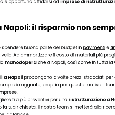
ivo è opportuno affidarsi ad
imprese di ristrutturaz
a Napoli: il risparmio non semp
no spendere buona parte del budget in
pavimenti
e
ti
livello. Ad ammortizzare il costo di materiali più p
lla
manodopera
che a Napoli, così come in tutta la 
li a Napoli
propongono a volte prezzi stracciati per gr
è sempre in agguato, proprio per questo motivo il te
imprese.
liere tra più preventivi per una
ristrutturazione a N
 la tua richiesta, il nostro team si metterà alla ricer
nel database.