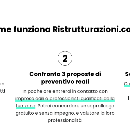
e funziona Ristrutturazioni.
2
Confronta 3 proposte di
S
preventivo reali
on
Co
tti
In poche ore entrerai in contatto con
imprese edili e professionisti qualificati della
tua zona
. Potrai concordare un sopralluogo
gratuito e senza impegno, e valutare la loro
professionalità.