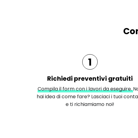
Com
1
Richiedi preventivi gratuiti
Compila il form con i lavori da eseguire.
N
hai idea di come fare? Lasciaci i tuoi conta
e ti richiamiamo noi!