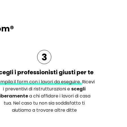
com®
3
cegli i professionisti giusti per te
mpila il form con i lavori da eseguire.
Ricevi
i preventivi di ristrutturazioni e
scegli
liberamente
a chi affidare i lavori di casa
tua. Nel caso tu non sia soddisfatto ti
aiutiamo a trovare altre ditte