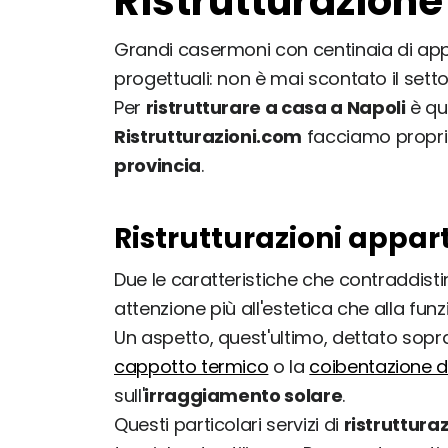
Ristrutturazione
Grandi casermoni con centinaia di appa
progettuali: non è mai scontato il sett
Per
ristrutturare a casa a Napoli
è qui
Ristrutturazioni.com
facciamo proprio 
provincia
.
Ristrutturazioni appart
Due le caratteristiche che contraddist
attenzione più all'estetica che alla funzi
Un aspetto, quest'ultimo, dettato sopr
cappotto termico
o la
coibentazione d
sull'
irraggiamento solare
.
Questi particolari servizi di
ristruttura