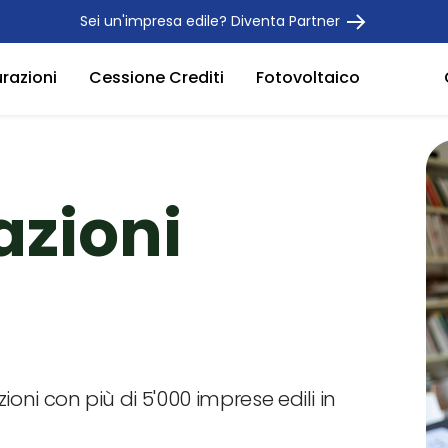
Sei un'impresa edile? Diventa Partner
urazioni
Cessione Crediti
Fotovoltaico
azioni
zioni con più di 5'000 imprese edili in