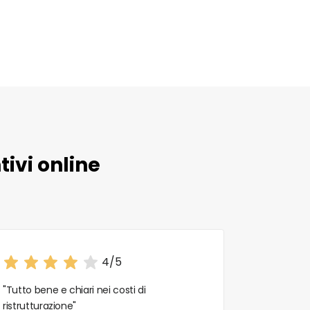
ivi online
4/5
"Tutto bene e chiari nei costi di
"Ottima es
ristrutturazione"
e consulenz