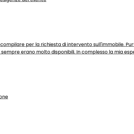
ompilare per la richiesta di intervento sull'immobile. P
n sempre erano molto disponibili. In complesso la mia espe
ione