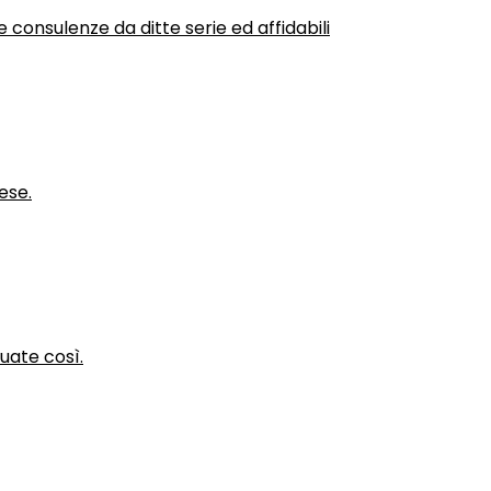
 consulenze da ditte serie ed affidabili
ese.
nuate così.