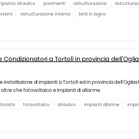
mpianto idraulico
pavimenti
ristrutturazione
ristruttura
esterni
ristrutturazione interna
tetti in legno
ondizionatori a Tortolì in provincia dell'Ogli
tallazione di impianti a Tortolì ed in provincia dell'Ogliastra.
 oltre che fotovoltaico e impianti di allarme.
tricista
fotovoltaico
idraulico
impianti allarme
impia