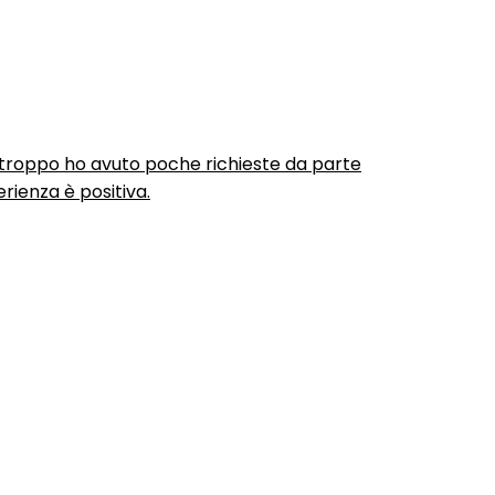
urtroppo ho avuto poche richieste da parte
rienza è positiva.