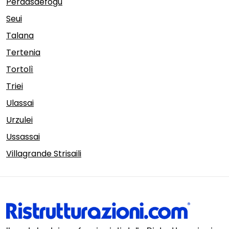
Perdasdefogu
Seui
Talana
Tertenia
Tortolì
Triei
Ulassai
Urzulei
Ussassai
Villagrande Strisaili