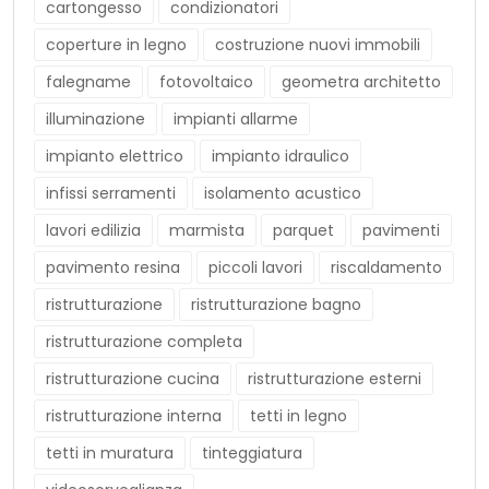
cartongesso
condizionatori
coperture in legno
costruzione nuovi immobili
falegname
fotovoltaico
geometra architetto
illuminazione
impianti allarme
impianto elettrico
impianto idraulico
infissi serramenti
isolamento acustico
lavori edilizia
marmista
parquet
pavimenti
pavimento resina
piccoli lavori
riscaldamento
ristrutturazione
ristrutturazione bagno
ristrutturazione completa
ristrutturazione cucina
ristrutturazione esterni
ristrutturazione interna
tetti in legno
tetti in muratura
tinteggiatura