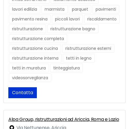
lavori edilizia
marmista
parquet
pavimenti
pavimento resina
piccoli lavori
riscaldamento
ristrutturazione
ristrutturazione bagno
ristrutturazione completa
ristrutturazione cucina
ristrutturazione esterni
ristrutturazione interna
tetti in legno
tetti in muratura
tinteggiatura
videosorveglianza
Contatta
Alpa Group, ristrutturazioni ad Ariccia, Roma e Lazio
Via Nettunense, Ariccia