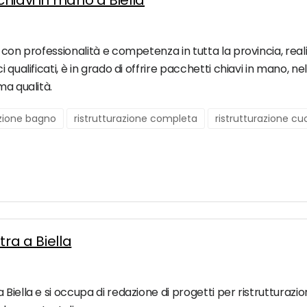
chiavi in mano a Biella
con professionalità e competenza in tutta la provincia, realizza
qualificati, è in grado di offrire pacchetti chiavi in mano, nel
ma qualità.
azione bagno
ristrutturazione completa
ristrutturazione cu
ra a Biella
iella e si occupa di redazione di progetti per ristrutturazion