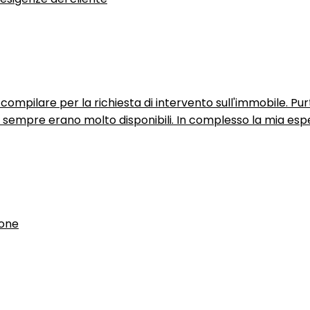
ompilare per la richiesta di intervento sull'immobile. P
n sempre erano molto disponibili. In complesso la mia espe
ione