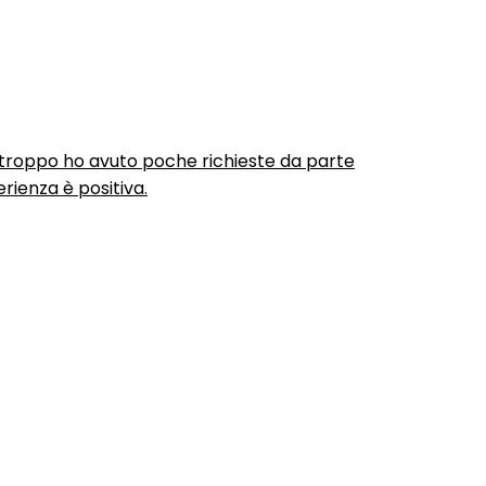
urtroppo ho avuto poche richieste da parte
rienza è positiva.