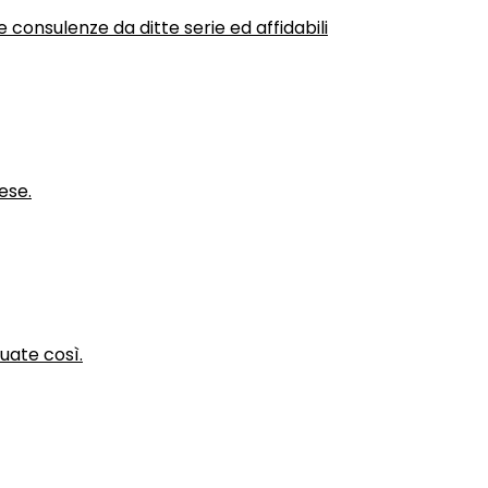
 consulenze da ditte serie ed affidabili
ese.
nuate così.