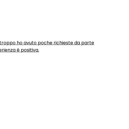
urtroppo ho avuto poche richieste da parte
rienza è positiva.