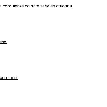
 consulenze da ditte serie ed affidabili
ese.
nuate così.