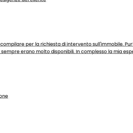
ompilare per la richiesta di intervento sull'immobile. P
n sempre erano molto disponibili. In complesso la mia espe
ione