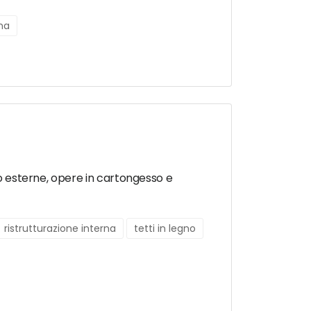
rna
i o esterne, opere in cartongesso e
ristrutturazione interna
tetti in legno