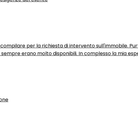
ompilare per la richiesta di intervento sull'immobile. P
n sempre erano molto disponibili. In complesso la mia espe
ione