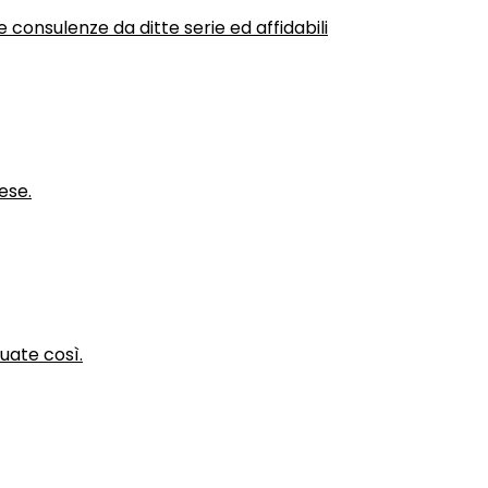
 consulenze da ditte serie ed affidabili
ese.
nuate così.