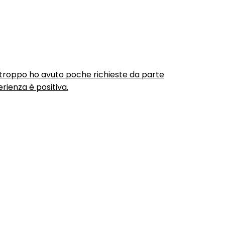
urtroppo ho avuto poche richieste da parte
rienza è positiva.