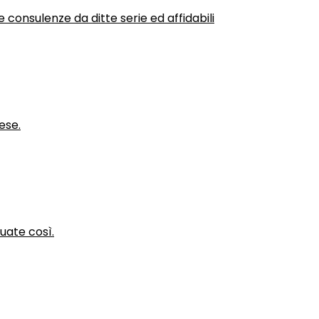
 consulenze da ditte serie ed affidabili
ese.
nuate così.