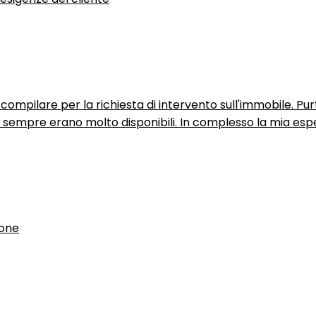
ompilare per la richiesta di intervento sull'immobile. P
n sempre erano molto disponibili. In complesso la mia espe
ione