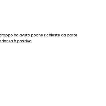
urtroppo ho avuto poche richieste da parte
rienza è positiva.