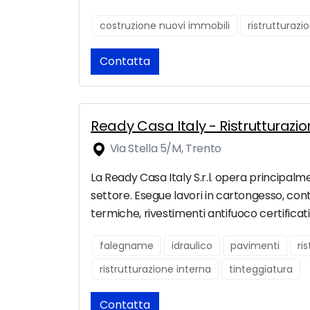
costruzione nuovi immobili
ristrutturaz
Contatta
Ready Casa Italy - Ristrutturazi
Via Stella 5/M, Trento
La Ready Casa Italy S.r.l. opera principalme
settore. Esegue lavori in cartongesso, contr
termiche, rivestimenti antifuoco certificati
falegname
idraulico
pavimenti
ri
ristrutturazione interna
tinteggiatura
Contatta