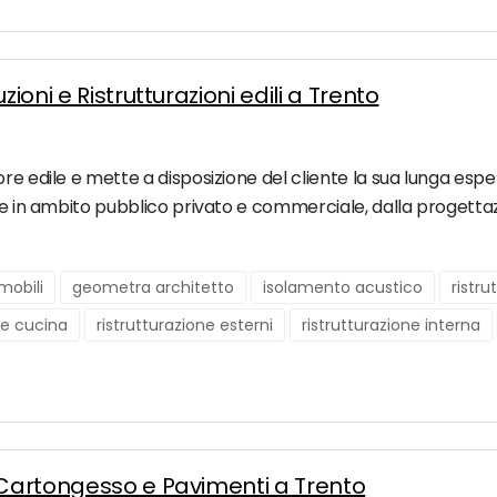
ioni e Ristrutturazioni edili a Trento
re edile e mette a disposizione del cliente la sua lunga esp
te in ambito pubblico privato e commerciale, dalla progettaz
mobili
geometra architetto
isolamento acustico
ristr
ne cucina
ristrutturazione esterni
ristrutturazione interna
a Cartongesso e Pavimenti a Trento