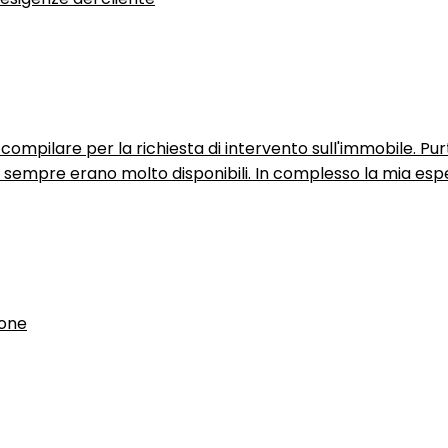
ompilare per la richiesta di intervento sull'immobile. P
n sempre erano molto disponibili. In complesso la mia espe
ione