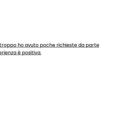
urtroppo ho avuto poche richieste da parte
rienza è positiva.