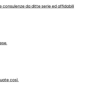
 consulenze da ditte serie ed affidabili
ese.
nuate così.