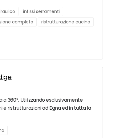
raulico
infissi serramenti
azione completa
ristrutturazione cucina
Adige
izia a 360°. Utilizzando esclusivamente
 e ristrutturazioni ad Egna ed in tutta la
rna