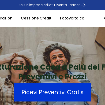
Sei un'impresa edile? Diventa Partner
urazioni
Cessione Crediti
Fotovoltaico
tturazione Casa a Palù del 
Preventivi e Prezzi
Ricevi Preventivi Gratis