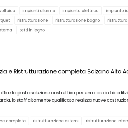
voltaico
impianti allarme
impianto elettrico
impianto id
rquet
ristrutturazione
ristrutturazione bagno
ristruttur
interna
tetti in legno
ilizia e Ristrutturazione completa Bolzano Alto 
 offire la giusta soluzione costruttiva per una casa in bioedil
ardia, lo staff altamente qualificato realizza nuove costruzioni
ione completa
ristrutturazione esterni
ristrutturazione inte