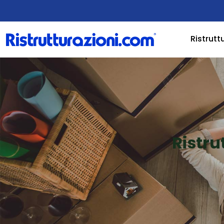
Ristrutt
Ristru