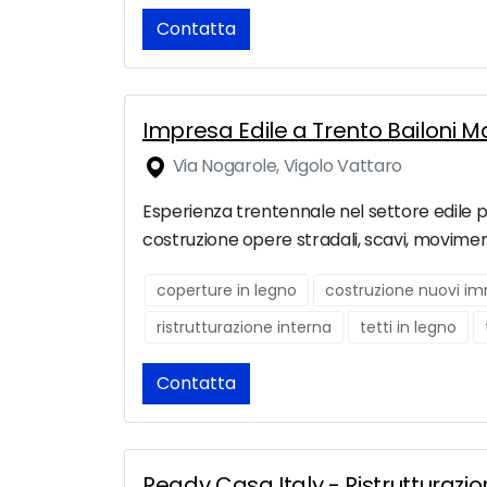
Contatta
Impresa Edile a Trento Bailoni M
Via Nogarole, Vigolo Vattaro
Esperienza trentennale nel settore edile per 
costruzione opere stradali, scavi, movimenti 
coperture in legno
costruzione nuovi im
ristrutturazione interna
tetti in legno
Contatta
Ready Casa Italy - Ristrutturazi