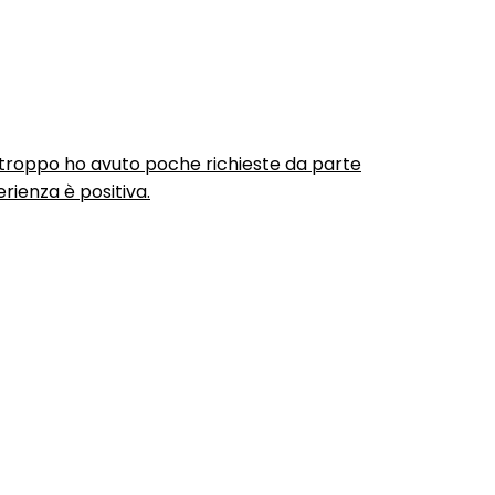
urtroppo ho avuto poche richieste da parte
rienza è positiva.