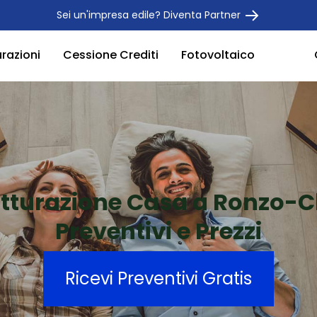
Sei un'impresa edile? Diventa Partner
urazioni
Cessione Crediti
Fotovoltaico
utturazione Casa a Ronzo-C
Preventivi e Prezzi
Ricevi Preventivi Gratis