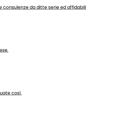
 consulenze da ditte serie ed affidabili
ese.
nuate così.