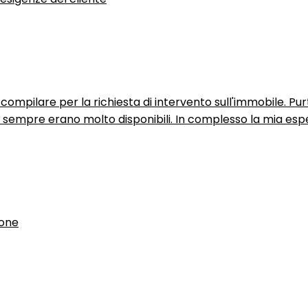
ompilare per la richiesta di intervento sull'immobile. P
n sempre erano molto disponibili. In complesso la mia espe
ione