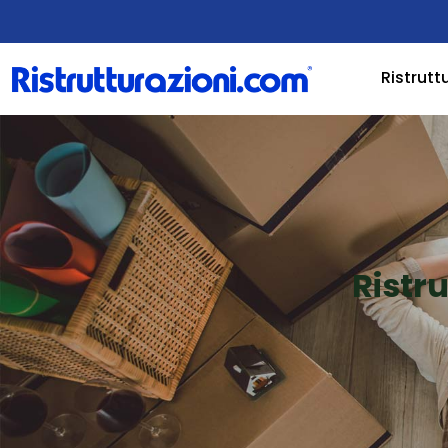
Ristrutt
Ristr